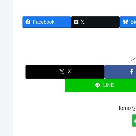
Facebook
X
Bl
シ
X
LINE
tom