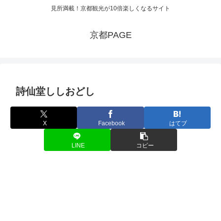
見所満載！京都観光が10倍楽しくなるサイト
京都PAGE
詩仙堂ししおどし
X
Facebook
はてブ
LINE
コピー