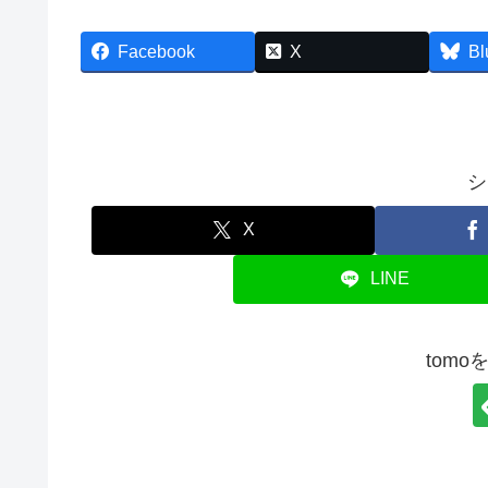
Facebook
X
Bl
シ
X
LINE
tom