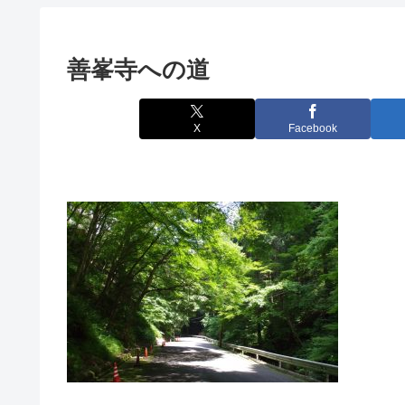
善峯寺への道
X
Facebook