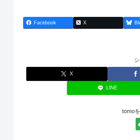
Facebook
X
Bl
シ
X
LINE
tom