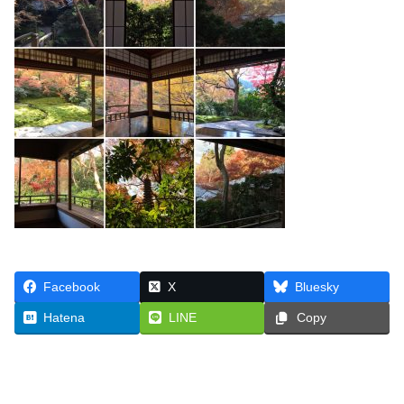
Facebook
X
Bluesky
Hatena
LINE
Copy