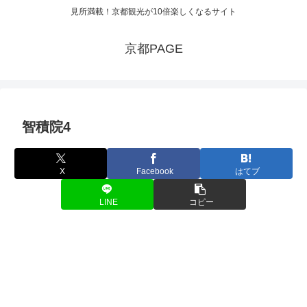
見所満載！京都観光が10倍楽しくなるサイト
京都PAGE
智積院4
X
Facebook
はてブ
LINE
コピー