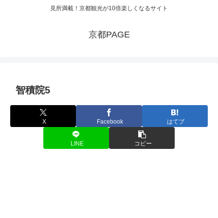
見所満載！京都観光が10倍楽しくなるサイト
京都PAGE
智積院5
X
Facebook
はてブ
LINE
コピー