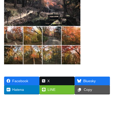
Facebook
X
Bluesky
Hatena
LINE
Copy