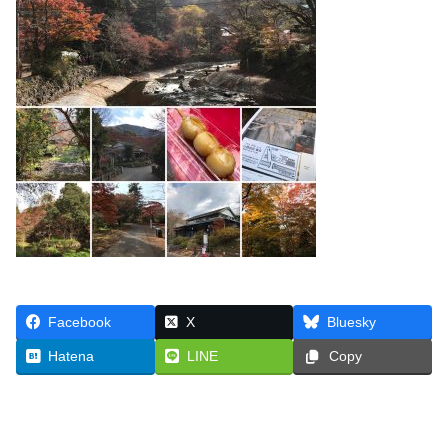
Facebook
X
Bluesky
Hatena
LINE
Copy