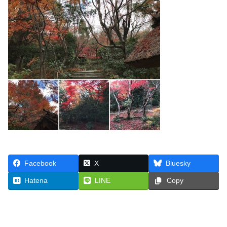
Facebook
X
Bluesky
Hatena
LINE
Copy