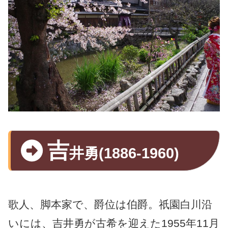
吉
井勇(1886-1960)
歌人、脚本家で、爵位は伯爵。祇園白川沿
いには、吉井勇が古希を迎えた1955年11月