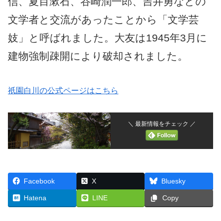
信、夏目漱石、谷崎潤一郎、吉井勇などの
文学者と交流があったことから「文学芸
妓」と呼ばれました。大友は1945年3月に
建物強制疎開により破却されました。
祇園白川の公式ページはこちら
＼ 最新情報をチェック ／
Facebook
X
Bluesky
Hatena
LINE
Copy