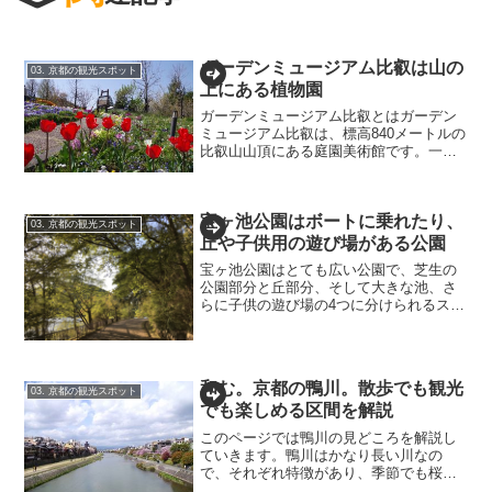
ガーデンミュージアム比叡は山の
03. 京都の観光スポット
上にある植物園
ガーデンミュージアム比叡とはガーデン
ミュージアム比叡は、標高840メートルの
比叡山山頂にある庭園美術館です。一言
で言えば、絵がある植物園という感じで
しょう。そのガーデンミュージアム比叡
はフランスの設計士によって2001年にオ
宝ヶ池公園はボートに乗れたり、
ープンしました。...
03. 京都の観光スポット
丘や子供用の遊び場がある公園
宝ヶ池公園はとても広い公園で、芝生の
公園部分と丘部分、そして大きな池、さ
らに子供の遊び場の4つに分けられるスポ
ットと言えます。・宝ヶ池・宝ヶ池公
園・宝ヶ池子どもの楽園・山間園路地下
鉄の駅は上がると公園部分に着きます
が、ここは面積が広く子供が...
和む。京都の鴨川。散歩でも観光
03. 京都の観光スポット
でも楽しめる区間を解説
このページでは鴨川の見どころを解説し
ていきます。鴨川はかなり長い川なの
で、それぞれ特徴があり、季節でも桜が
咲いたり川床が出るなどの違いがありま