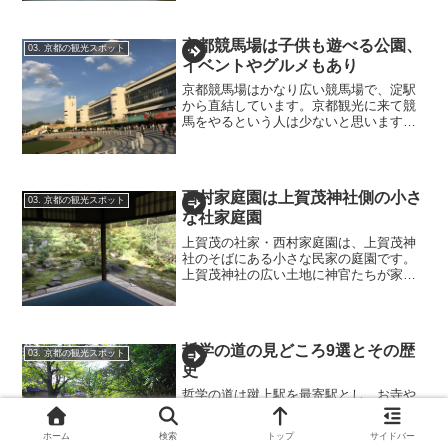
す。普段は散歩やのんびりするには良い
スポットでもあるので、その辺りを細か
京都競馬場は子供も遊べる公園、
く解説していきます。1. ...
03. 京都の観光スポット
イベントやグルメもあり
京都競馬場はかなり広い競馬場で、淀駅
から直結しています。京都観光に来て競
馬をやるという人は少ないと思います
が、男山の帰りに京都競馬場に立ち寄っ
てみるのはありだと思います。京都競馬
場は、子供が遊ぶスペースがあり、また
馬とふれあいの場なども先着...
西村家庭園は上賀茂神社側の小さ
03. 京都の観光スポット
な社家庭園
上賀茂の社家・西村家庭園は、上賀茂神
社のそばにある小さな民家の庭園です。
上賀茂神社の広い土地に神官たちが家を
建てており、その家を社家と言います。
上賀茂神社から徒歩数分にある西村家別
邸は、現存する社家では最も古いとされ
る面影が残る庭園があり、...
哲学の道の見どころ9選とその歴
03. 京都の観光スポット
史
哲学の道は蹴上駅を最寄駅とし、お寺や
神社などの観光スポットが連続して並ぶ
観光スポットです。どのような社寺があ
ホーム
検索
トップ
サイドバー
るのかや、哲学の駅周辺のスポットも含