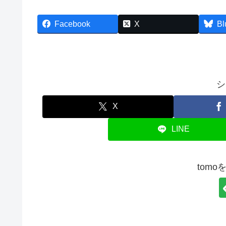
Facebook
X
Bl
シ
X
LINE
tom