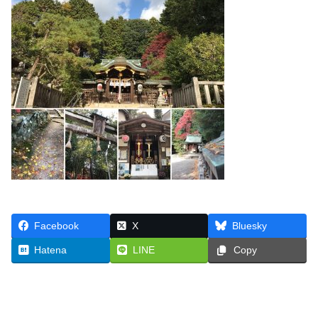
Facebook
X
Bluesky
Hatena
LINE
Copy