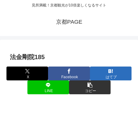
見所満載！京都観光が10倍楽しくなるサイト
京都PAGE
法金剛院185
X
Facebook
はてブ
LINE
コピー