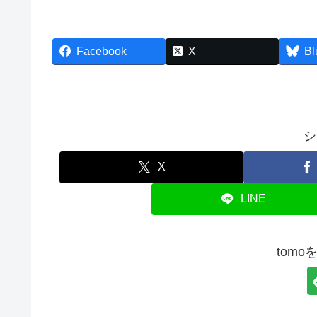
Facebook
X
Bl
シ
X
LINE
tom