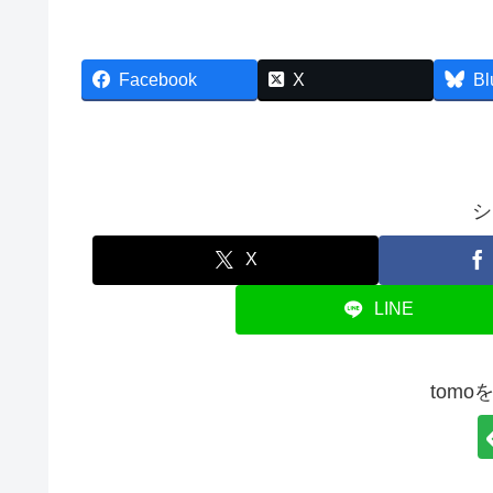
Facebook
X
Bl
シ
X
LINE
tom