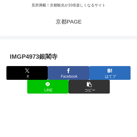
見所満載！京都観光が10倍楽しくなるサイト
京都PAGE
IMGP4973銀閣寺
X
Facebook
はてブ
LINE
コピー