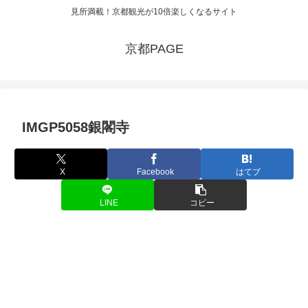
見所満載！京都観光が10倍楽しくなるサイト
京都PAGE
IMGP5058銀閣寺
X
Facebook
はてブ
LINE
コピー