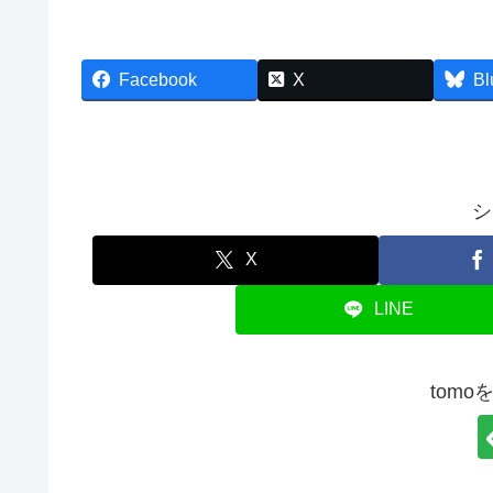
Facebook
X
Bl
シ
X
LINE
tom