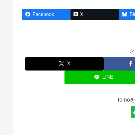
Facebook
X
Bl
シ
X
LINE
tom