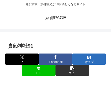
見所満載！京都観光が10倍楽しくなるサイト
京都PAGE
貴船神社91
X
Facebook
はてブ
LINE
コピー