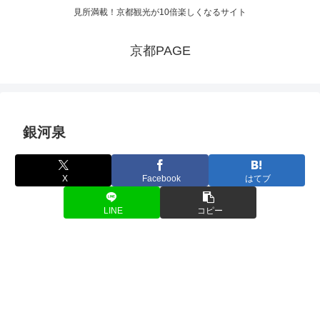
見所満載！京都観光が10倍楽しくなるサイト
京都PAGE
銀河泉
X
Facebook
はてブ
LINE
コピー