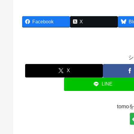
Facebook
X
Bl
シ
X
LINE
tom