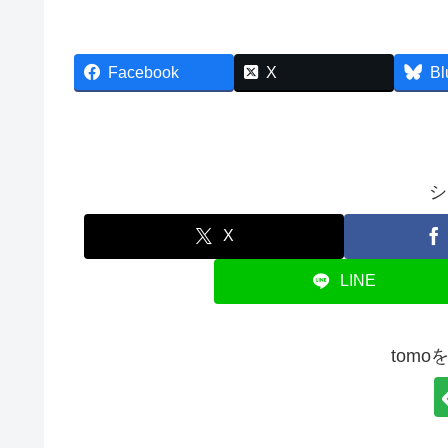
Facebook
X
Bl
シ
X
LINE
tom