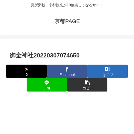
見所満載！京都観光が10倍楽しくなるサイト
京都PAGE
御金神社20220307074650
X
Facebook
はてブ
LINE
コピー