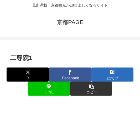
見所満載！京都観光が10倍楽しくなるサイト
京都PAGE
二尊院1
X
Facebook
はてブ
LINE
コピー