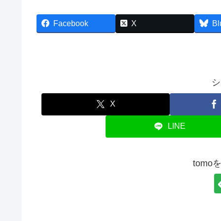
Facebook
X
Bl
シ
X
LINE
tom