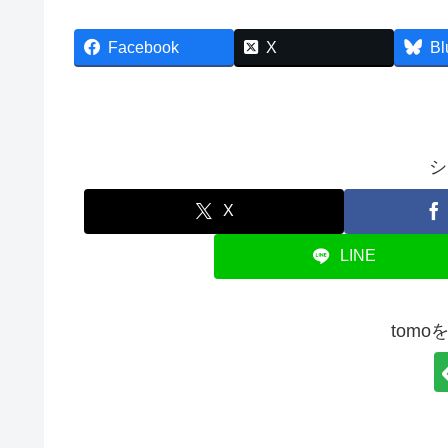
Facebook
X
Bl
シ
X
LINE
tom