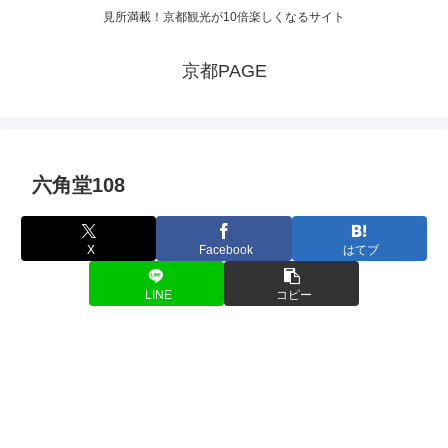
見所満載！京都観光が10倍楽しくなるサイト
京都PAGE
六角堂108
X
Facebook
はてブ
LINE
コピー