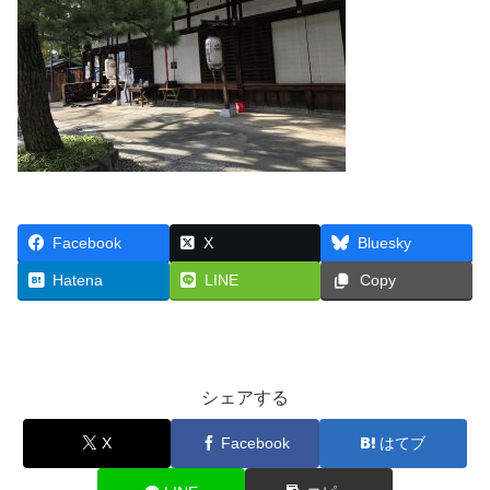
Facebook
X
Bluesky
Hatena
LINE
Copy
シェアする
X
Facebook
はてブ