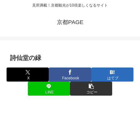
見所満載！京都観光が10倍楽しくなるサイト
京都PAGE
詩仙堂の緑
X
Facebook
はてブ
LINE
コピー