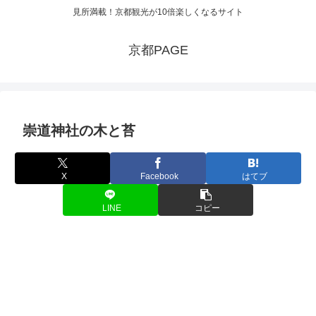
見所満載！京都観光が10倍楽しくなるサイト
京都PAGE
崇道神社の木と苔
X
Facebook
はてブ
LINE
コピー