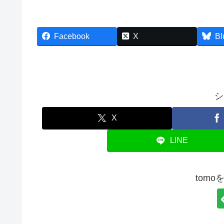
Facebook
X
Bl
シ
X
LINE
tom