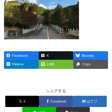
Facebook
X
Bluesky
Hatena
LINE
Copy
シェアする
X
Facebook
はてブ