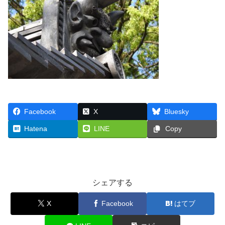
Facebook
X
Bluesky
Hatena
LINE
Copy
シェアする
X
Facebook
はてブ