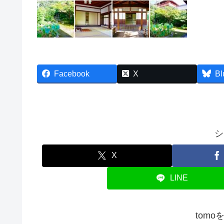
Facebook
X
Bl
シ
X
LINE
tom