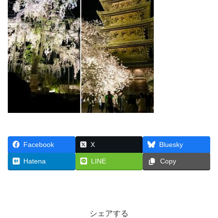
Facebook
X
Bluesky
Hatena
LINE
Copy
シェアする