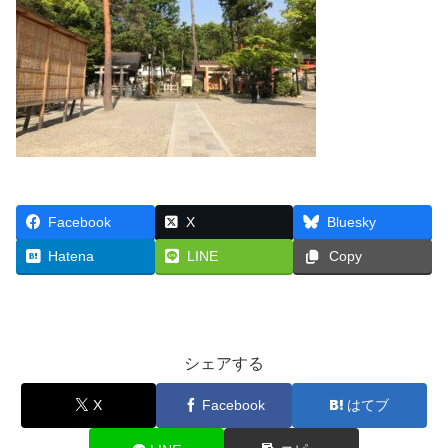
Facebook
X
Bluesky
Hatena
LINE
Copy
シェアする
X
Facebook
はてブ