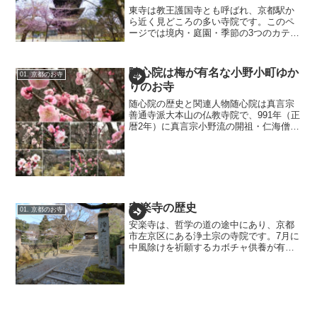
東寺は教王護国寺とも呼ばれ、京都駅か
ら近く見どころの多い寺院です。このペ
ージでは境内・庭園・季節の3つのカテゴ
リーをメインとし、その他歴史や人物、
東寺の7不思議などの豆知識もあわせて東
寺を解説しています。1. 東寺の歴史と人
随心院は梅が有名な小野小町ゆか
01. 京都のお寺
物東寺の歴史は空...
りのお寺
随心院の歴史と関連人物随心院は真言宗
善通寺派大本山の仏教寺院で、991年（正
暦2年）に真言宗小野流の開祖・仁海僧正
が一条天皇から土地を賜って創建しまし
た。古くは曼荼羅（まんだら）寺と称さ
れていましたが、承久・応仁の乱で荒廃
してしまったため、...
安楽寺の歴史
01. 京都のお寺
安楽寺は、哲学の道の途中にあり、京都
市左京区にある浄土宗の寺院です。7月に
中風除けを祈願するカボチャ供養が有名
です。山号：住蓮山本尊：阿弥陀如来開
基：浄土宗の宗祖法然上人安楽寺は法然
上人の弟子であった、住蓮と安楽を供養
するために創建された寺...