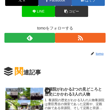
X
Facebook
はてブ
LINE
コピー
tomoをフォローする
tomo
関
連記事
養源院がわかる2つの見どころと
01. 京都のお寺
歴史にかかわる3人の人物
1. 養源院の歴史がわかる3人の人物養源院
は豊臣秀吉の側室であった淀殿や、淀殿
の妹である崇源院、そして淀殿と崇源院