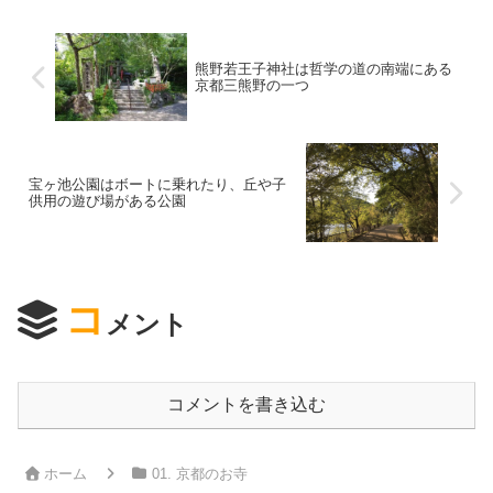
熊野若王子神社は哲学の道の南端にある
京都三熊野の一つ
宝ヶ池公園はボートに乗れたり、丘や子
供用の遊び場がある公園
コ
メント
コメントを書き込む
ホーム
01. 京都のお寺