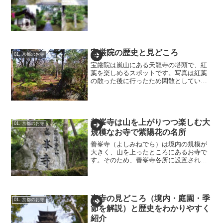
の父である浅井長政の３人にゆかりのあ
るお寺です。それではこの3人を中心に養
源院を見ていきましょう。人物1. 養源院
を建てた淀殿...
宝厳院の歴史と見どころ
01. 京都のお寺
宝厳院は嵐山にある天龍寺の塔頭で、紅
葉を楽しめるスポットです。写真は紅葉
の散った後に行ったため閑散としていま
す。葉がある場合はもっと綺麗なお寺で
す。宝厳院の歴史宝厳院は時期によって
特別公開となるため通常は閉館していま
す。それでは宝厳院の歴史...
善峯寺は山を上がりつつ楽しむ大
01. 京都のお寺
規模なお寺で紫陽花の名所
善峯寺（よしみねでら）は境内の規模が
大きく、山を上ったところにあるお寺で
す。そのため、善峯寺各所に設置された
稲荷や高僧の墓、池や紫陽花スポットな
どを全て回ろうとするとかなり歩くこと
になります。ただ、紫陽花は一見の価値
があり、その規模も大きい...
東寺の見どころ（境内・庭園・季
01. 京都のお寺
節を解説）と歴史をわかりやすく
紹介