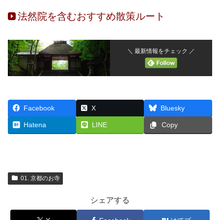
法然院を含むおすすめ散策ルート
＼ 最新情報をチェック ／
Facebook
X
Bluesky
Hatena
LINE
Copy
01. 京都のお寺
シェアする