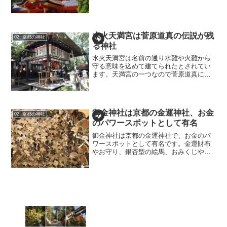
っており、八幡駅を降りてすぐ右てに男
山ケーブルと言うものがあります。この
ケーブルカーを使って行くと、すぐに男
山の上に上がれるので、1...
水火天満宮は菅原道真の伝説が残
02. 京都の神社
る神社
水火天満宮は名前の通り水難や火難から
守る意味を込めて建てられたとされてい
ます。天満宮の一つなので菅原道真にゆ
かりのある神社の一つです。菅原道真は
平安時代に宇多天皇家醍醐天皇の信頼を
得て右大臣になった優秀な人物ですが、
敵対する左大臣・藤原時平...
御金神社は京都の金運神社、お金
02. 京都の神社
のパワースポットとして有名
御金神社は京都の金運神社で、お金のパ
ワースポットとして有名です。金運財布
やお守り、銀杏型の絵馬、おみくじや金
運グッズがあり、小さな神社ながら参拝
者が絶えません。アクセスは二条城前
駅・烏丸御池駅・丸太町駅から徒歩で行
ける距離にあり、小道を入った所にある
神社です。金運神社というだけあって鳥
居も金色なのは見どころの一つ。