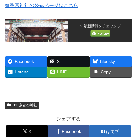
御香宮神社の公式ページはこちら
＼ 最新情報をチェック ／
Facebook
X
Bluesky
Hatena
LINE
Copy
02. 京都の神社
シェアする
X
Facebook
はてブ