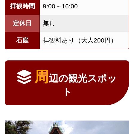
拝観時間
9:00～16:00
定休日
無し
石庭
拝観料あり（大人200円）
周
辺の観光スポッ
ト