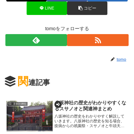
LINE
コピー
tomoをフォローする
tomo
関
連記事
八坂神社の歴史がわかりやすくな
02. 京都の神社
るスサノオと関連神まとめ
八坂神社の歴史をわかりやすく解説して
いきます。八坂神社の歴史を知る場合、
疫病からの祇園祭・スサノオと牛頭天
王・陰陽師を知る事がわかりやすく簡単