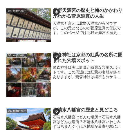
に歴史を理解できます。 読み終わる頃に
は疫病による時代背景や、祇園祭へとつ
北野天満宮の歴史と梅のかかわり
ながる歴史、スサノオを中心とした人物
02. 京都の神社
から八坂神社の歴史と見どころの意外な
がわかる菅原道真の人生
繋がりが分かるでしょう。
天満宮と言えば北野天満宮が有名です
が、この元となるのが菅原道真の伝説で
す。このページでは北野天満宮の歴史を
知るために菅原道真と合わせて解説して
いきます。1. 菅原道真の家系は学者の家
系まず、菅原道真の家系は学者の家系
で、次のようになっていま...
鷺森神社は京都の紅葉の名所に囲
02. 京都の神社
まれた穴場スポット
鷺森神社は実は紅葉が綺麗な穴場スポッ
トです。この周辺には紅葉の名所が多々
ありますが、鷺森神社は場所も分かりに
くく、位置も駅から半端な距離にあり、
観光的なものも少ないため、あまり人が
訪れません。規模はそれほど大きくな
く、見所も多くないので期待...
石清水八幡宮の歴史と見どころ
02. 京都の神社
石清水八幡宮はどんな場所？石清水八幡
宮はどんな場所？石清水八幡宮いわしみ
ずはちまんぐうは八幡駅が最寄り駅にな