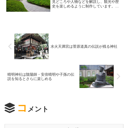
見どころや人物などを解説し、観光や歴
史を楽しめるように制作しています。で
は大覚寺を知るためのポイントは何か？
というと、嵯峨天皇と空海を中心に知る
ことでわかりやすくなります。それで
は、嵯峨天皇と空海を軸に大...
水火天満宮は菅原道真の伝説が残る神社
晴明神社は陰陽師・安倍晴明や子孫の伝
説を知るとさらに楽しめる
コ
メント