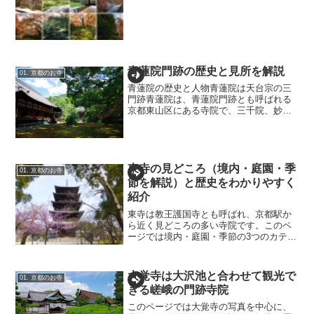
行く途中の八瀬という場所にあります。
八瀬は古くは「矢背」とも書かれていた
そうで、それは壬申の乱で背中に矢傷を
負った天武天皇がこの地の...
青蓮院門跡の歴史と見所を解説
01. 京都のお寺
青蓮院の歴史と人物青蓮院は天台宗の三
門跡青蓮院は、青蓮院門跡とも呼ばれる
京都東山区にある寺院で、三千院、妙法
院と共に、天台宗の三門跡寺院とされて
います。門跡とは、代々皇室や摂関家出
身の僧侶が住職を務めている寺院のこと
で、格式の高い寺院とされ...
東寺の見どころ（境内・庭園・季
01. 京都のお寺
節を解説）と歴史をわかりやすく
紹介
東寺は教王護国寺とも呼ばれ、京都駅か
ら近く見どころの多い寺院です。このペ
ージでは境内・庭園・季節の3つのカテゴ
リーをメインとし、その他歴史や人物、
東寺の7不思議などの豆知識もあわせて東
寺を解説しています。1. 東寺の歴史と人
大覚寺は大沢池と合わせて観光で
01. 京都のお寺
物東寺の歴史は空...
きる嵯峨の門跡寺院
このページでは大覚寺の写真を中心に、