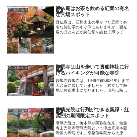
野仏庵はお茶も飲める紅葉の有名
01. 京都のお寺
な穴場スポット
野仏庵は、石川丈山の手がけた庭園で有
名な詩仙堂のすぐ側にありますが、観光
客のほとんどが詩仙堂を訪ねて帰ってし
まうので、その先にある野仏庵まで訪れ
る人は少なく、他の観光スポットが人で
溢れる紅葉の時期でも、ゆっくりとした
時間を過ごせます。野仏庵...
鞍馬寺は山を歩いて貴船神社に行
01. 京都のお寺
けるハイキングが可能な寺院
鞍馬寺鞍馬寺は、1949年(昭和24年）まで
天台宗に属していましたが、独立して鞍
馬弘教総本山になりました。山号は鞍馬
山、770年（宝亀1年）に鑑真和上の高弟
鑑禎上人が毘沙門天を御本尊として奉安
したのが起源とされています。御本尊は
瑠璃光院は行列ができる新緑・紅
寺では尊天と...
01. 京都のお寺
葉の期間限定スポット
瑠璃光院は、御本尊が阿弥陀如来、無量
寿山光明寺瑠璃光院という浄土宗東本願
寺派の寺院です。京都修学院から大原に