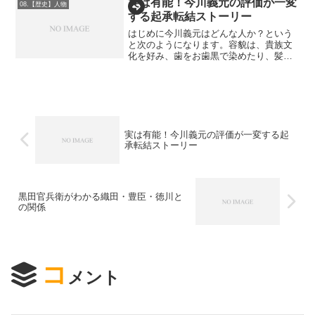
実は有能！今川義元の評価が一変
人はぜひ読んでみてください。誕生から
08.【歴史】人物
死後の東照大権現になるまで1ページで概
する起承転結ストーリー
ね把握できます。
はじめに今川義元はどんな人か？という
と次のようになります。容貌は、貴族文
化を好み、歯をお歯黒で染めたり、髪に
香を焚きしめたという話があります。対
照的に実力は「海道一の弓取り」とも言
われており、武将としての実力も高く評
価され、さらに内政能力や...
実は有能！今川義元の評価が一変する起
承転結ストーリー
黒田官兵衛がわかる織田・豊臣・徳川と
の関係
コ
メント