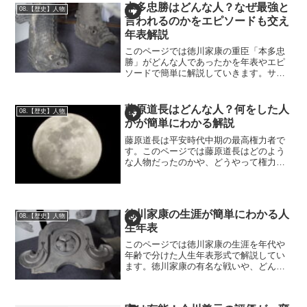
本多忠勝はどんな人？なぜ最強と
08.【歴史】人物
言われるのかをエピソードも交え
年表解説
このページでは徳川家康の重臣「本多忠
勝」がどんな人であったかを年表やエピ
ソードで簡単に解説していきます。サク
サク読めて本多忠勝という人物が把握で
きる作りに仕上げています。本多忠勝は
どんな人？徳川四天王の一人で本多忠勝
藤原道長はどんな人？何をした人
08.【歴史】人物
は戦国最強と言われた武将...
かが簡単にわかる解説
藤原道長は平安時代中期の最高権力者で
す。このページでは藤原道長はどのよう
な人物だったのかや、どうやって権力を
手に入れたのかなどを解説します。藤原
道長はどんな人か藤原道長の性格は度胸
がある人物で次のようなエピソードがあ
ります。花山天皇（かざん...
徳川家康の生涯が簡単にわかる人
08.【歴史】人物
生年表
このページでは徳川家康の生涯を年代や
年齢で分けた人生年表形式で解説してい
ます。徳川家康の有名な戦いや、どんな
人なのか、何をした人なのかなどが簡単
にわかるようエピソードも交えて年表化
しています。徳川家康を簡単に知りたい