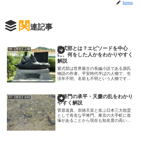
tomo
関
連記事
紫式部とは？エピソードを中心
08.【歴史】人物
に、何をした人かをわかりやすく
解説
紫式部は世界最古の長編小説である源氏
物語の作者。平安時代半ばの人物で、生
没年不明、名前も不明という人物です。
このページでは紫式部の人生が簡単にわ
かるように解説していきます。1. 紫式部
の少女時代平安時代の中期、京（京都）
平将門の承平・天慶の乱をわかり
07.【歴史】合戦
に藤原為時（ふじわら...
やすく解説
菅原道真、崇徳天皇と並ぶ日本三大怨霊
として有名な平将門。東京の大手町に首
塚があることから現在も知名度の高い人
物です。このページでは平将門の乱と言
われる承平・天慶の乱（じょうへい・て
んぎょうのらん）を周辺人物を含めわか
りやすく解説していきます...