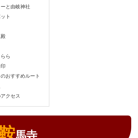
カーと由岐神社
ポット
王殿
きらら
朱印
らのおすすめルート
辺
のアクセス
鞍
馬寺