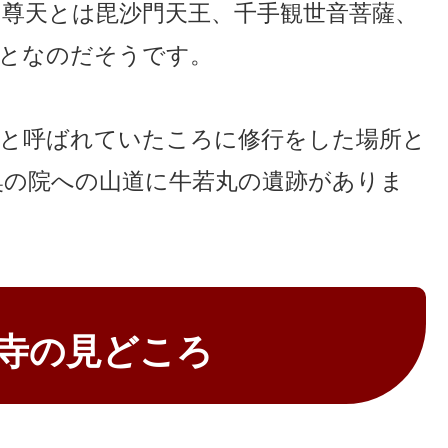
尊天とは毘沙門天王、千手観世音菩薩、
ことなのだそうです。
丸と呼ばれていたころに修行をした場所と
奥の院への山道に牛若丸の遺跡がありま
寺の見どころ