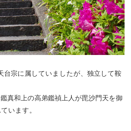
まで天台宗に属していましたが、独立して鞍
）に鑑真和上の高弟鑑禎上人が毘沙門天を御
れています。