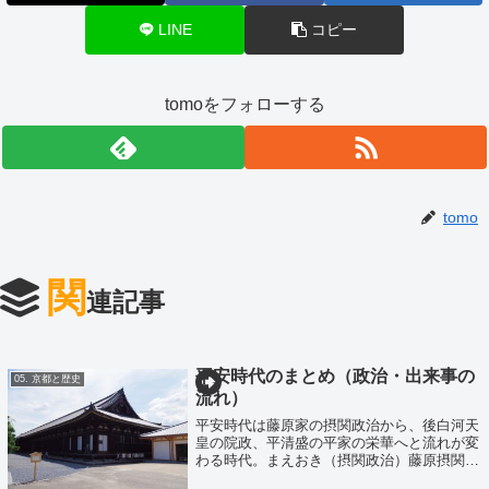
LINE
コピー
tomoをフォローする
tomo
関
連記事
平安時代のまとめ（政治・出来事の
05. 京都と歴史
流れ）
平安時代は藤原家の摂関政治から、後白河天
皇の院政、平清盛の平家の栄華へと流れが変
わる時代。まえおき（摂関政治）藤原摂関家
が天皇の補佐役を歴任する摂関政治が行われ