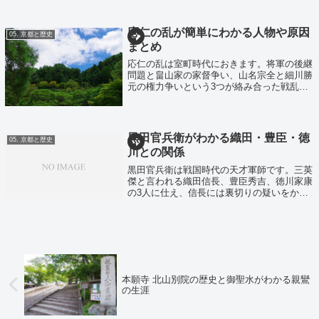
ていた天皇家は政治ができず打開策として白
河天皇が院政を開始藤原氏VS天皇家の権
力...
応仁の乱が簡単にわかる人物や原因
05. 京都と歴史
まとめ
応仁の乱は室町時代におきます。将軍の後継
問題と畠山家の家督争い、山名宗全と細川勝
元の権力争いという3つが絡み合った戦乱
で、約11年に渡って大規模に京都の街を焼き
ました。応仁の乱畠山義就 VS 畠山政長 の
家督争い日野富子 VS 足利義視 将...
黒田官兵衛がわかる織田・豊臣・徳
05. 京都と歴史
川との関係
黒田官兵衛は戦国時代の天才軍師です。三英
傑と言われる織田信長、豊臣秀吉、徳川家康
の3人に仕え、信長には裏切りの疑いをかけ
られ、秀吉の下では天下統一に大きく貢献。
その後家康に対しても上手く立ち回り天下を
狙いつつも、子の黒田長政を名のある武将
に...
本願寺 北山別院の歴史と御聖水がわかる親鸞
の生涯