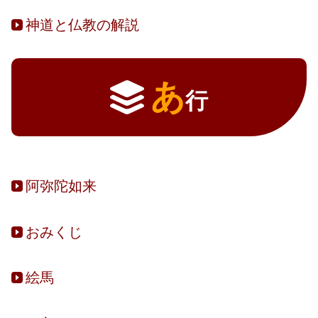
神道と仏教の解説
あ
行
阿弥陀如来
おみくじ
絵馬