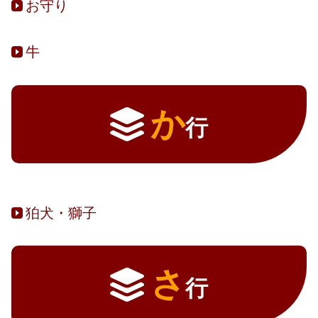
お守り
牛
か
行
狛犬・獅子
さ
行