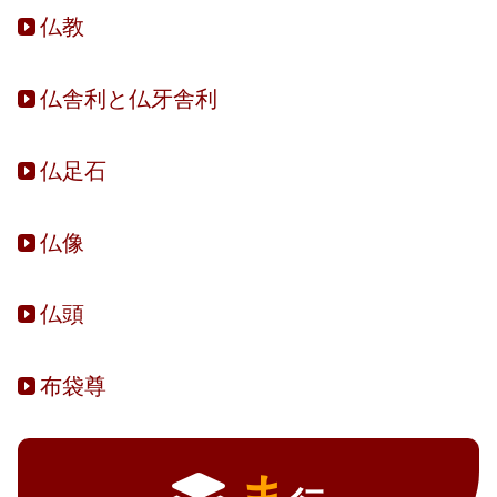
仏教
仏舎利と仏牙舎利
仏足石
仏像
仏頭
布袋尊