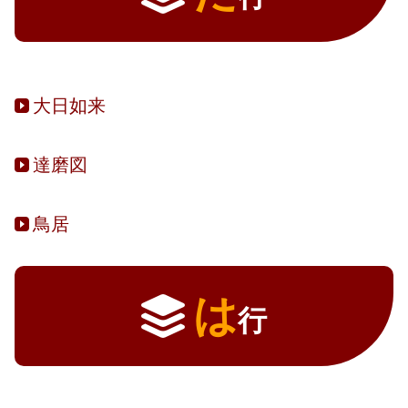
大日如来
達磨図
鳥居
は
行