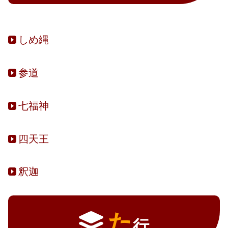
しめ縄
参道
七福神
四天王
釈迦
た
行