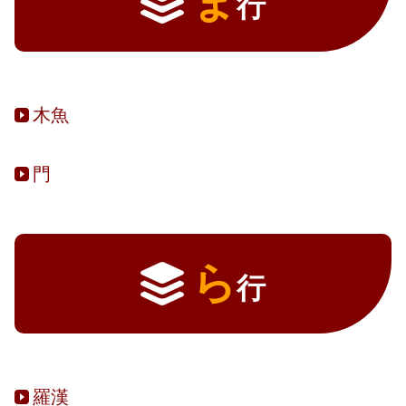
ま
行
木魚
門
ら
行
羅漢